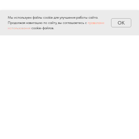
Мы используем файлы cookie для улучшения работы сайта.
OK
Продолжая навигацию по сайту, вы соглашаетесь с
правилами
использования
cookie-файлов.
Отправляя личную информацию через любые формы на
сайте, вы автоматически подтверждаете свое
согласие на
обработку персональных данных
и соглашаетесь с
политикой
конфиденциальности
.
О ПРОЕКТЕ
НОВОСТИ
БАЗА ЗНАНИЙ
КОНТАКТЫ
ПРИЛОЖЕНИЕ БВ
СОГЛАСИЯ И ПОЛИТИКИ
© 2025 bankrotvestnik.ru