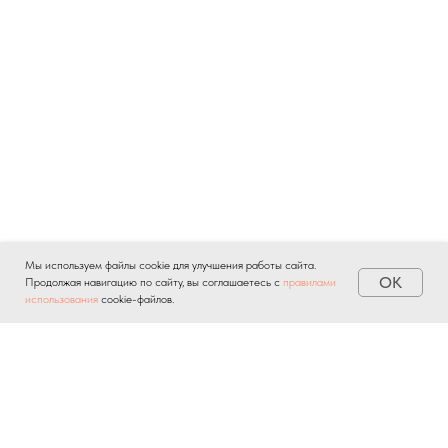
Мы используем файлы cookie для улучшения работы сайта.
OK
Продолжая навигацию по сайту, вы соглашаетесь с
правилами
использования
cookie-файлов.
Отправляя личную информацию через любые формы на
сайте, вы автоматически подтверждаете свое
согласие на