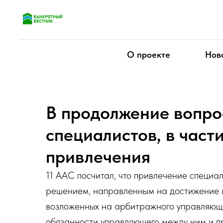
О проекте
Нов
В продолжение вопро
специалистов, в част
привлечения
11 ААС посчитал, что привлечение специа
решением, направленным на достижение 
возложенных на арбитражного управляюще
обязанности управляющего между ним и п