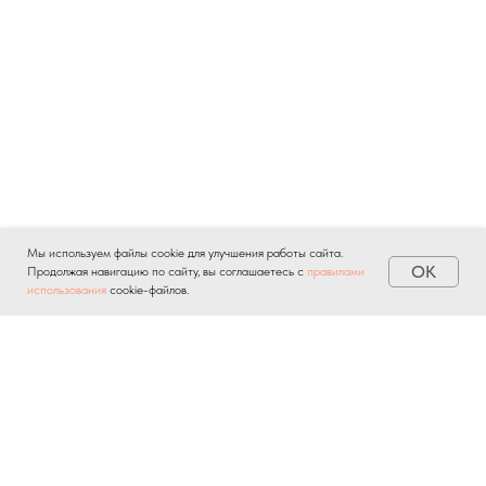
Мы используем файлы cookie для улучшения работы сайта.
OK
Продолжая навигацию по сайту, вы соглашаетесь с
правилами
использования
cookie-файлов.
Отправляя личную информацию через любые формы на
сайте, вы автоматически подтверждаете свое
согласие на
обработку персональных данных
и соглашаетесь с
политикой