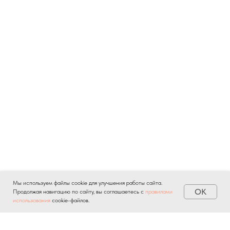
Мы используем файлы cookie для улучшения работы сайта.
OK
Продолжая навигацию по сайту, вы соглашаетесь с
правилами
использования
cookie-файлов.