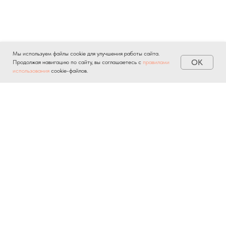
Мы используем файлы cookie для улучшения работы сайта.
OK
Продолжая навигацию по сайту, вы соглашаетесь с
правилами
использования
cookie-файлов.
Отправляя личную информацию через любые формы на
сайте, вы автоматически подтверждаете свое
согласие на
обработку персональных данных
и соглашаетесь с
политикой
конфиденциальности
.
О ПРОЕКТЕ
НОВОСТИ
БАЗА ЗНАНИЙ
КОНТАКТЫ
ПРИЛОЖЕНИЕ БВ
СОГЛАСИЯ И ПОЛИТИКИ