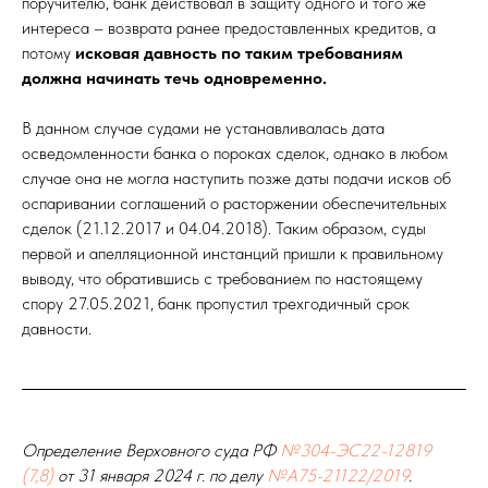
поручителю, банк действовал в защиту одного и того же
интереса – возврата ранее предоставленных кредитов, а
потому
исковая давность по таким требованиям
должна начинать течь одновременно.
В данном случае судами не устанавливалась дата
осведомленности банка о пороках сделок, однако в любом
случае она не могла наступить позже даты подачи исков об
оспаривании соглашений о расторжении обеспечительных
сделок (21.12.2017 и 04.04.2018). Таким образом, суды
первой и апелляционной инстанций пришли к правильному
выводу, что обратившись с требованием по настоящему
спору 27.05.2021, банк пропустил трехгодичный срок
давности.
Определение Верховного суда РФ
№304-ЭС22-12819
(7,8)
от 31 января 2024 г. по делу
№А75-21122/2019
.