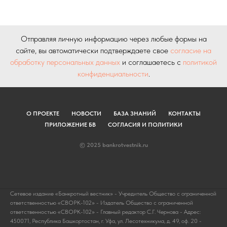
Отправляя личную информацию через любые формы на
сайте, вы автоматически подтверждаете свое
согласие на
обработку персональных данных
и соглашаетесь с
политикой
конфиденциальности
.
О ПРОЕКТЕ
НОВОСТИ
БАЗА ЗНАНИЙ
КОНТАКТЫ
ПРИЛОЖЕНИЕ БВ
СОГЛАСИЯ И ПОЛИТИКИ
© 2025 bankrotvestnik.ru
Сетевое издание «Банкротный вестник» - Учредитель Общество с ограниченной
ответственностью «СВОРК-102» - Издатель Общество с ограниченной
ответственностью «СВОРК-102» - Главный редактор С.Г. Чернова - Адрес:
450071, Республика Башкортостан, г. Уфа, ул. Лесотехникума, д. 49, оф. 20 -