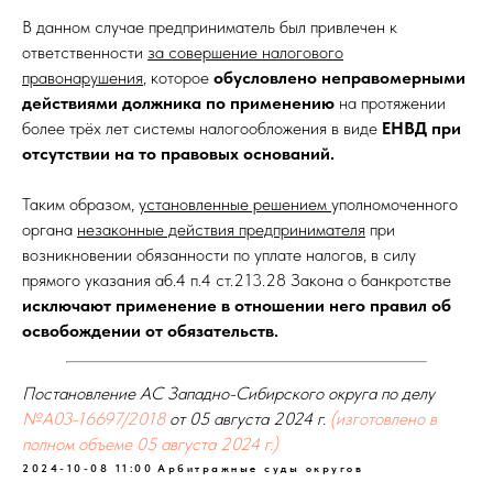
В данном случае предприниматель был привлечен к
ответственности
за совершение налогового
правонарушения
, которое
обусловлено неправомерными
действиями должника по применению
на протяжении
более трёх лет системы налогообложения в виде
ЕНВД при
отсутствии на то правовых оснований.
Таким образом,
установленные решением
уполномоченного
органа
незаконные действия предпринимателя
при
возникновении обязанности по уплате налогов, в силу
прямого указания аб.4 п.4 ст.213.28 Закона о банкротстве
исключают применение в отношении него правил об
освобождении от обязательств.
Постановление АС Западно-Сибирского округа по делу
№А03-16697/2018
от 05 августа 2024 г.
(изготовлено в
полном объеме 05 августа 2024 г.)
2024-10-08 11:00
Арбитражные суды округов