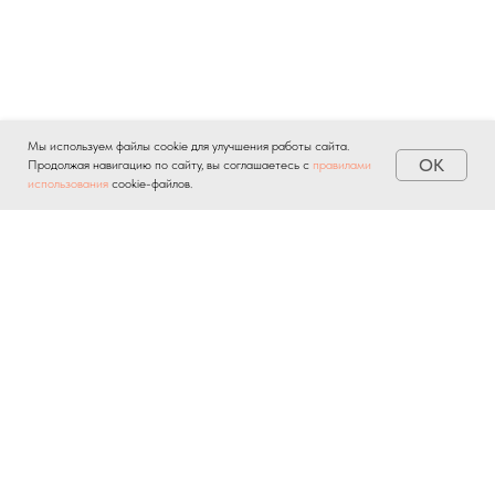
Мы используем файлы cookie для улучшения работы сайта.
OK
Продолжая навигацию по сайту, вы соглашаетесь с
правилами
использования
cookie-файлов.
Отправляя личную информацию через любые формы на
сайте, вы автоматически подтверждаете свое
согласие на
обработку персональных данных
и соглашаетесь с
политикой
конфиденциальности
.
О ПРОЕКТЕ
НОВОСТИ
БАЗА ЗНАНИЙ
КОНТАКТЫ