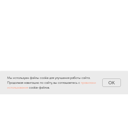
Мы используем файлы cookie для улучшения работы сайта.
OK
Продолжая навигацию по сайту, вы соглашаетесь с
правилами
использования
cookie-файлов.
Отправляя личную информацию через любые формы на