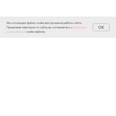
Мы используем файлы cookie для улучшения работы сайта.
OK
Продолжая навигацию по сайту, вы соглашаетесь с
правилами
использования
cookie-файлов.
Отправляя личную информацию через любые формы на
сайте, вы автоматически подтверждаете свое
согласие на
обработку персональных данных
и соглашаетесь с
политикой
конфиденциальности
.
О ПРОЕКТЕ
НОВОСТИ
БАЗА ЗНАНИЙ
КОНТАКТЫ
ПРИЛОЖЕНИЕ БВ
СОГЛАСИЯ И ПОЛИТИКИ