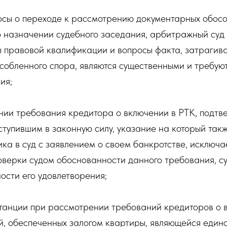
осы о переходе к рассмотрению документарных обосо
 назначении судебного заседания, арбитражный суд 
ы правовой квалификации и вопросы факта, затрагив
собленного спора, являются существенными и требую
ия;
нии требования кредитора о включении в РТК, подтв
ступившим в законную силу, указание на который такж
а в суд с заявлением о своем банкротстве, исключа
оверки судом обоснованности данного требования, с
ости его удовлетворения;
станции при рассмотрении требований кредиторов о 
й, обеспеченных залогом квартиры, являющейся един