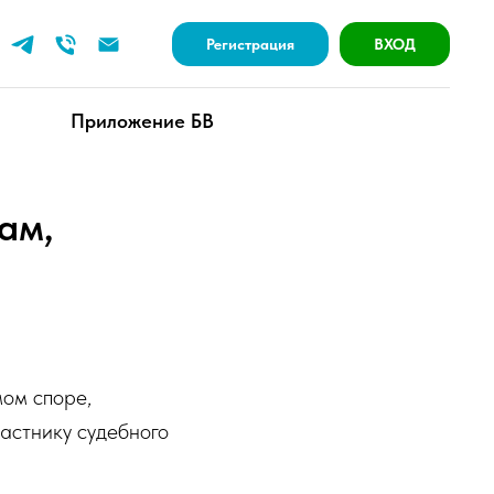
Регистрация
ВХОД
Приложение БВ
ам,
ом споре,
астнику судебного