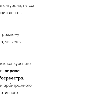
я ситуации, путем
ации долгов
итражному
а, является
тах конкурсного
а,
вправе
Росреестра
,
ти арбитражного
ративного