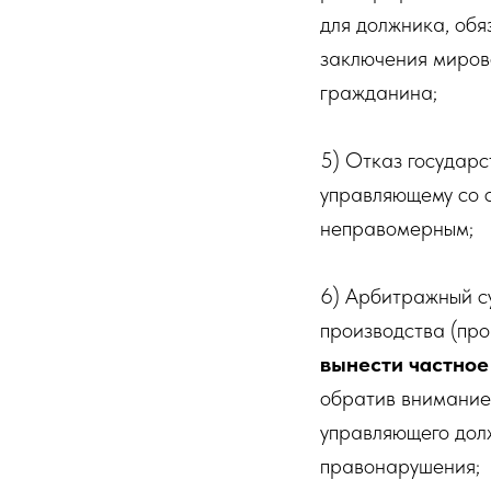
для должника, обя
заключения мирово
гражданина;
5) Отказ государ
управляющему со с
неправомерным;
6) Арбитражный су
производства (пр
вынести частное
обратив внимание
управляющего дол
правонарушения;