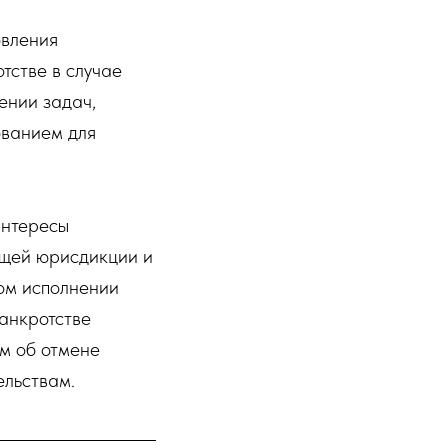
овления
отстве в случае
ении задач,
ованием для
интересы
бщей юрисдикции и
ном исполнении
банкротстве
м об отмене
ельствам.