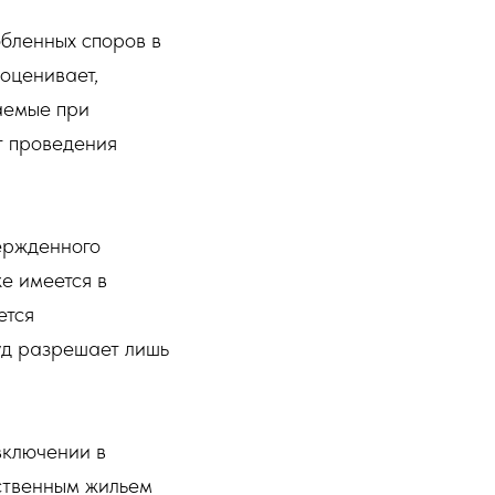
бленных споров в
оценивает,
аемые при
т проведения
ержденного
е имеется в
ется
уд разрешает лишь
включении в
ственным жильем