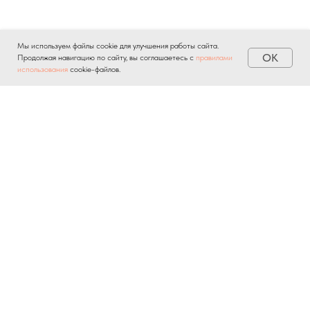
Мы используем файлы cookie для улучшения работы сайта.
OK
Продолжая навигацию по сайту, вы соглашаетесь с
правилами
использования
cookie-файлов.
Отправляя личную информацию через любые формы на
сайте, вы автоматически подтверждаете свое
согласие на
обработку персональных данных
и соглашаетесь с
политикой
конфиденциальности
.
О ПРОЕКТЕ
НОВОСТИ
БАЗА ЗНАНИЙ
КОНТАКТЫ
ПРИЛОЖЕНИЕ БВ
СОГЛАСИЯ И ПОЛИТИКИ
© 2025 bankrotvestnik.ru