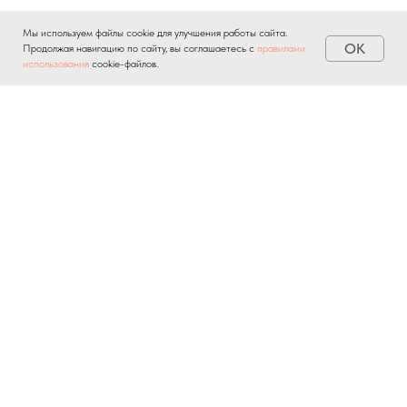
Мы используем файлы cookie для улучшения работы сайта.
OK
Продолжая навигацию по сайту, вы соглашаетесь с
правилами
использования
cookie-файлов.
Отправляя личную информацию через любые формы на
сайте, вы автоматически подтверждаете свое
согласие на
обработку персональных данных
и соглашаетесь с
политикой
конфиденциальности
.
О ПРОЕКТЕ
НОВОСТИ
БАЗА ЗНАНИЙ
КОНТАКТЫ
ПРИЛОЖЕНИЕ БВ
СОГЛАСИЯ И ПОЛИТИКИ
© 2025 bankrotvestnik.ru