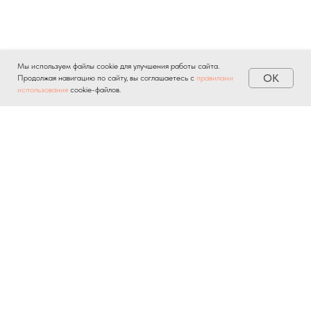
Мы используем файлы cookie для улучшения работы сайта.
OK
Продолжая навигацию по сайту, вы соглашаетесь с
правилами
использования
cookie-файлов.
Отправляя личную информацию через любые формы на
сайте, вы автоматически подтверждаете свое
согласие на
обработку персональных данных
и соглашаетесь с
политикой
конфиденциальности
.
О ПРОЕКТЕ
НОВОСТИ
БАЗА ЗНАНИЙ
КОНТАКТЫ
ПРИЛОЖЕНИЕ БВ
СОГЛАСИЯ И ПОЛИТИКИ